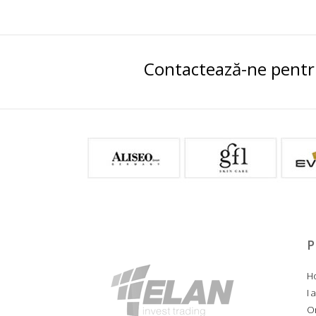
Contactează-ne pentru
P
Ho
I 
O