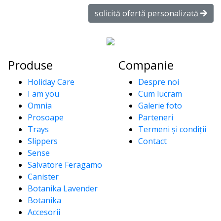
solicită ofertă personalizată
Produse
Companie
Holiday Care
Despre noi
I am you
Cum lucram
Omnia
Galerie foto
Prosoape
Parteneri
Trays
Termeni și condiții
Slippers
Contact
Sense
Salvatore Feragamo
Canister
Botanika Lavender
Botanika
Accesorii