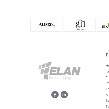
P
Ho
I 
O
P
Tr
Sl
S
Sa