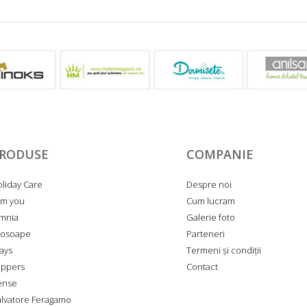
RODUSE
COMPANIE
liday Care
Despre noi
am you
Cum lucram
mnia
Galerie foto
rosoape
Parteneri
ays
Termeni și condiții
ippers
Contact
ense
lvatore Feragamo